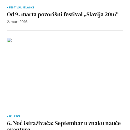
FESTIVALI
IZLASCI
Od 9. marta pozorišni festival „Slavija 2016“
2. mart 2016.
IZLASCI
6. Noć istraživača: Septembar u znaku nauče
avanture