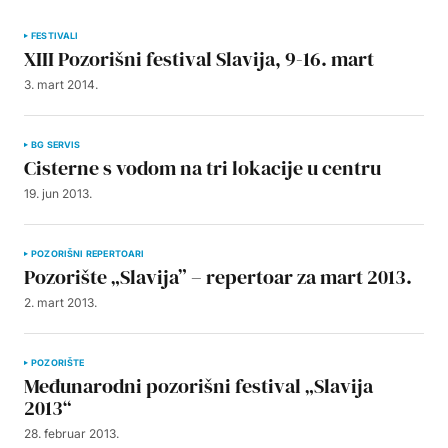
FESTIVALI
XIII Pozorišni festival Slavija, 9-16. mart
3. mart 2014.
BG SERVIS
Cisterne s vodom na tri lokacije u centru
19. jun 2013.
POZORIŠNI REPERTOARI
Pozorište „Slavija” – repertoar za mart 2013.
2. mart 2013.
POZORIŠTE
Međunarodni pozorišni festival „Slavija
2013“
28. februar 2013.