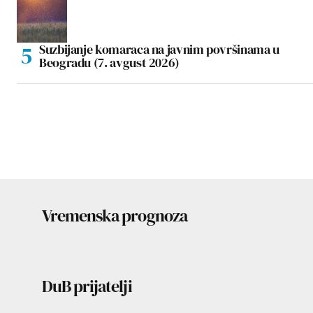
Suzbijanje komaraca na javnim površinama u
Beogradu (7. avgust 2026)
Vremenska prognoza
DuB prijatelji