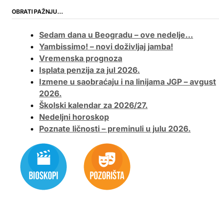
OBRATI PAŽNJU…
Sedam dana u Beogradu – ove nedelje…
Yambissimo! – novi doživljaj jamba!
Vremenska prognoza
Isplata penzija za jul 2026.
Izmene u saobraćaju i na linijama JGP – avgust
2026.
Školski kalendar za 2026/27.
Nedeljni horoskop
Poznate ličnosti – preminuli u julu 2026.