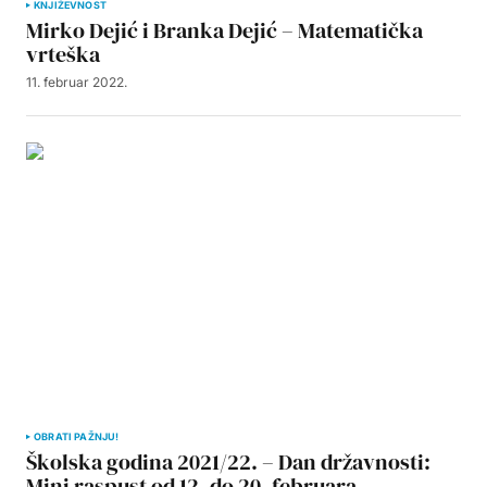
KNJIŽEVNOST
Mirko Dejić i Branka Dejić – Matematička
vrteška
11. februar 2022.
OBRATI PAŽNJU!
Školska godina 2021/22. – Dan državnosti:
Mini raspust od 12. do 20. februara