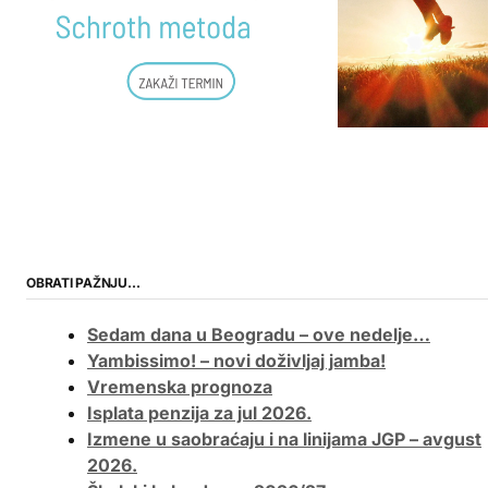
OBRATI PAŽNJU…
Sedam dana u Beogradu – ove nedelje…
Yambissimo! – novi doživljaj jamba!
Vremenska prognoza
Isplata penzija za jul 2026.
Izmene u saobraćaju i na linijama JGP – avgust
2026.