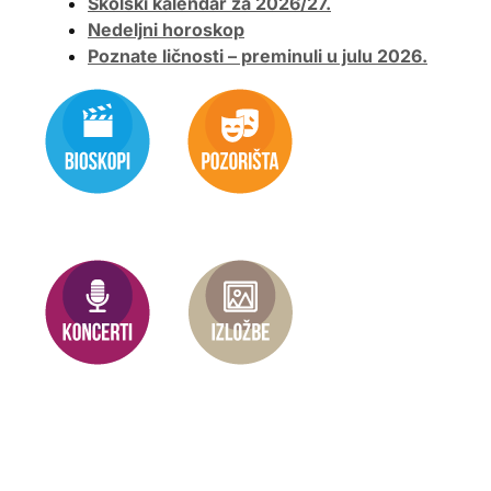
Školski kalendar za 2026/27.
Nedeljni horoskop
Poznate ličnosti – preminuli u julu 2026.