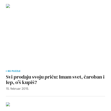
BG PUZZLE
Svi prodaju svoju priču: Imam svet, čaroban i
lep, o’š kupiš?
15. februar 2015.