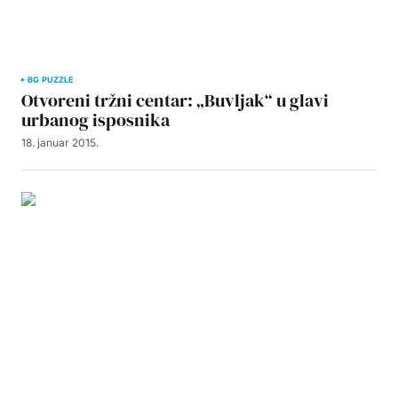
BG PUZZLE
Otvoreni tržni centar: „Buvljak“ u glavi
urbanog isposnika
18. januar 2015.