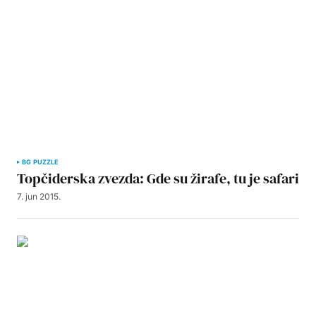
BG PUZZLE
Topčiderska zvezda: Gde su žirafe, tu je safari
7. jun 2015.