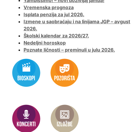
Yambissimo! – novi doživljaj jamba!
Vremenska prognoza
Isplata penzija za jul 2026.
Izmene u saobraćaju i na linijama JGP – avgust
2026.
Školski kalendar za 2026/27.
Nedeljni horoskop
Poznate ličnosti – preminuli u julu 2026.