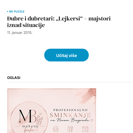
BG PUZZLE
Đubre i đubretari: „Lejkersi“ – majstori
iznad situacije
11. januar 2015.
Učitaj više
OGLASI