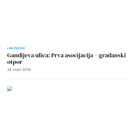
BG PUZZLE
Gandijeva ulica: Prva asocijacija – građanski
otpor
22. mart 2015.