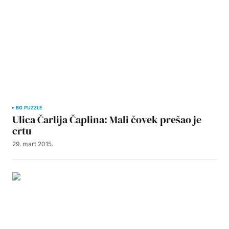
BG PUZZLE
Ulica Čarlija Čaplina: Mali čovek prešao je
crtu
29. mart 2015.